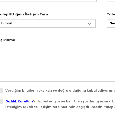
alep Ettiğiniz İletişim Türü
Tale
E-mail
Seç
çıklama
Verdiğim bilgilerin eksiksiz ve doğru olduğunu kabul ediyorum
Gizlilik Kuralları
’nı kabul ediyor ve belirtilen şartlar uyarınca 
İstediğim takdirde iletişim tercihlerimin değiştirilmesini talep 