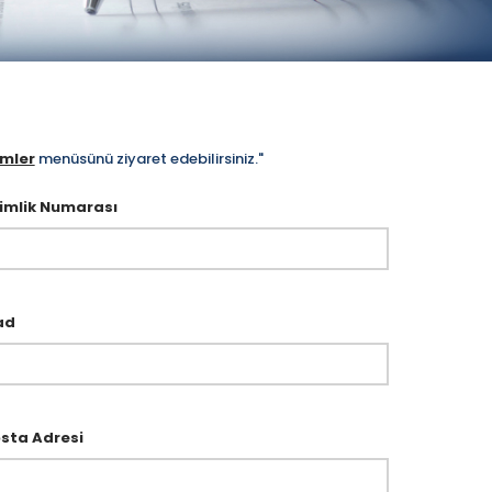
emler
menüsünü ziyaret edebilirsiniz."
imlik Numarası
ad
sta Adresi