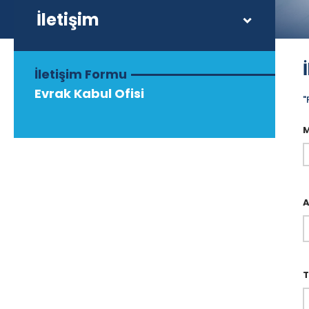
İletişim
İletişim Formu
Evrak Kabul Ofisi
"
M
T