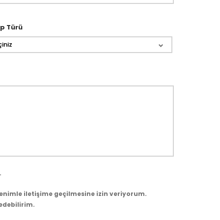
p Türü
iniz
.
benimle iletişime geçilmesine izin veriyorum.
edebilirim.