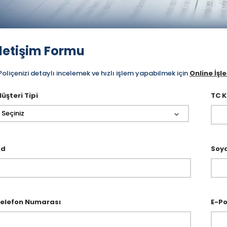
İletişim Formu
Poliçenizi detaylı incelemek ve hızlı işlem yapabilmek için
Online İşl
üşteri Tipi
TC K
Seçiniz
Ad
Soy
elefon Numarası
E-Po