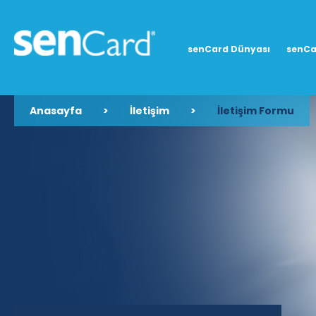
senCard Dünyası
senCa
Anasayfa
>
İletişim
>
İletişim Formu