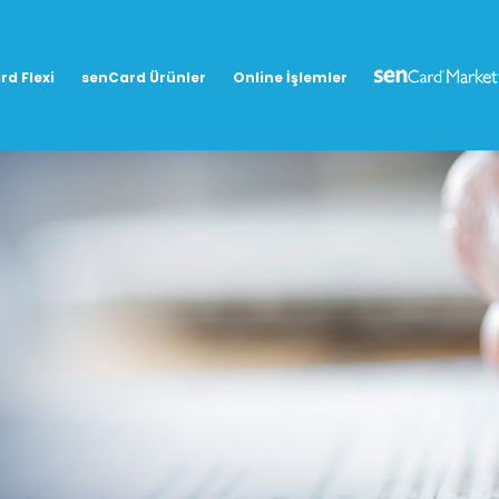
rd Flexi
senCard Ürünler
Online İşlemler