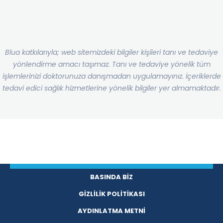
Blua katkılarıyla; web sitemizdeki bilgiler kişileri tanı ve tedaviye
yönlendirme amacı taşımaz. Tanı ve tedaviye yönelik tüm
işlemlerinizi doktorunuza danışmadan uygulamayınız. İçeriklerde
tedavi edici sağlık hizmetlerine yönelik bilgiler yer almamaktadır.
BASINDA BİZ
GİZLİLİK POLİTİKASI
AYDINLATMA METNİ