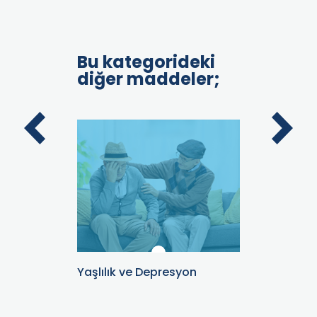
Bu kategorideki
diğer maddeler;
amın
Yaşlılık ve Depresyon
Sağlıklı