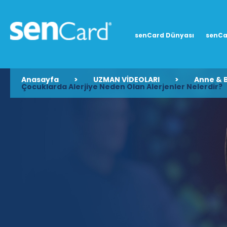
senCard Dünyası
senCa
Anasayfa
>
UZMAN VİDEOLARI
>
Anne & 
Çocuklarda Alerjiye Neden Olan Alerjenler Nelerdir?