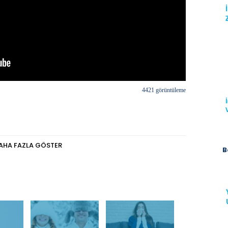
4421 görüntüleme
rof. Dr. Reha CENGİZLİER, çocuklarda alerjiye neden
AHA FAZLA GÖSTER
B
r. Grup Florence Nightingale Hastaneleri'ne
.