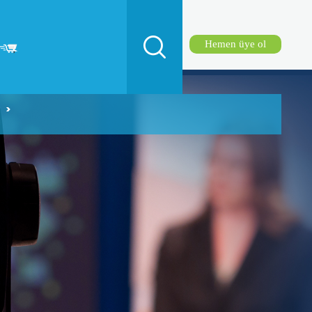
Hemen üye ol
>