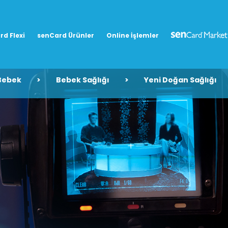
rd Flexi
senCard Ürünler
Online İşlemler
Bebek
>
Bebek Sağlığı
>
Yeni Doğan Sağlığı