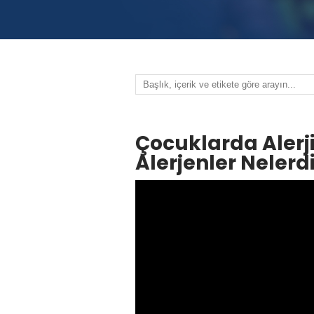
Çocuklarda Alerj
Alerjenler Nelerd