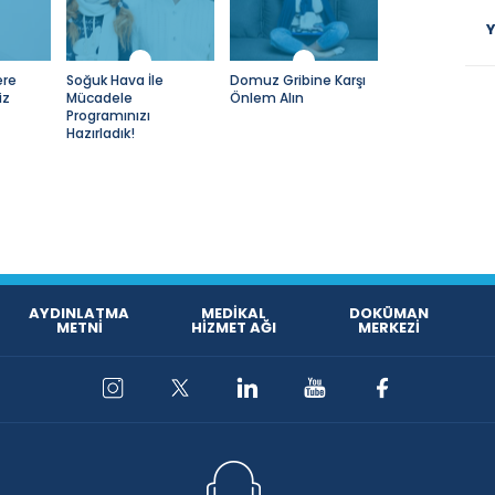
Y
ere
Soğuk Hava İle
Domuz Gribine Karşı
iz
Mücadele
Önlem Alın
Programınızı
Hazırladık!
AYDINLATMA
MEDİKAL
DOKÜMAN
METNİ
HİZMET AĞI
MERKEZİ