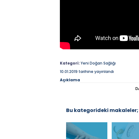
Kategori:
Yeni Doğan Sağlığı
10.01.2019 tarihine yayınlandı
Açıklama
Çocuk Hastalıkları ve Alerji Uzmanı P
D
olan alerjenler hakkında bilgi veriyo
desteklerinden dolayı teşekkür ederiz
Bu kategorideki makaleler;