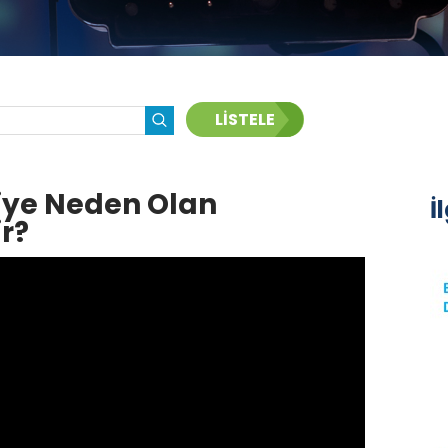
LİSTELE
iye Neden Olan
İ
ir?