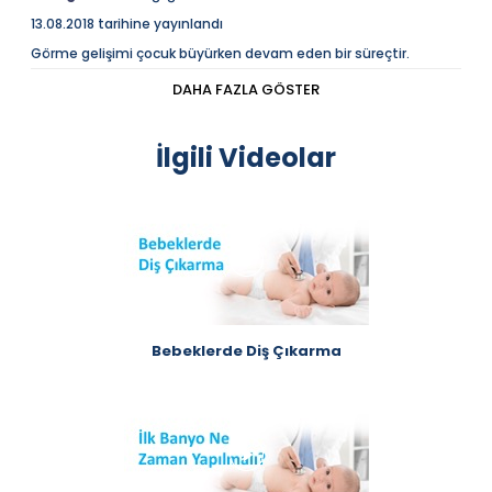
13.08.2018 tarihine yayınlandı
Görme gelişimi çocuk büyürken devam eden bir süreçtir.
Açıklama
DAHA FAZLA GÖSTER
Göz tembelliği, gözde veya görme sinirinde herhangi bir
yapısal bozukluk olmamasına rağmen, gözlerden birinin
diğerine göre veya her iki gözün aynı anda az görmesi
durumudur. Görme gelişimi çocuk büyürken devam
İlgili Videolar
eden bir süreçtir.
Bebeklerde Diş Çıkarma