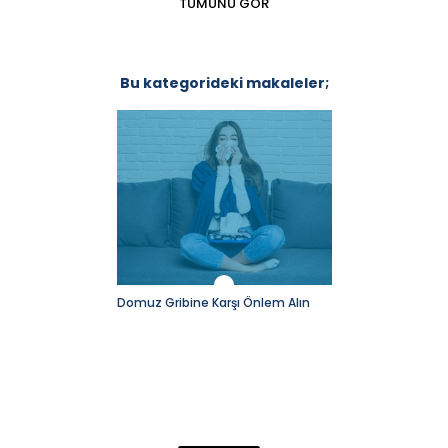
TÜMÜNÜ GÖR
Bu kategorideki makaleler;
Mücadele
Domuz Gribine Karşı Önlem Alın
Maymun Çiçeği (M
ırladık!
Hastalığı