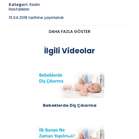
Kategori:
Kadın
Hastalıkları
13.04.2018 tarihine yayınlandı
Polikistik Over Sendromunun belirgin bir tedavisi yoktur,
hastanın şikayetine göre tedavi edilir.
DAHA FAZLA GÖSTER
Açıklama
İlk basamak tedavi uygun diyet ve egzersiz
programlarını oluşturmaktır. Sonrasında şikayete
İlgili Videolar
yönelik ilaç tedavileri yapılır.
Bebeklerde Diş Çıkarma