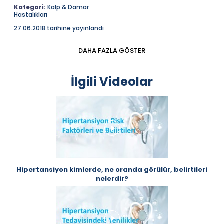
Kategori:
Kalp & Damar
Hastalıkları
27.06.2018 tarihine yayınlandı
Tedavi yöntemi sebebe yönelik oluşturulur. Öncelikle sebep
tedavi edilmelidir.
DAHA FAZLA GÖSTER
AÇIKLAMA
Tedavi yöntemi sebebe yönelik oluşturulur. Öncelikle
sebep tedavi edilmelidir. Beslenme, hayat tarzı,
İlgili Videolar
uykusuzluk ile ilgili olabilir. Bu düzeltmelerin
yapılmasına rağmen rahatsızlık devam ediyorsa ilaç
tedavisine başlanır. İlaç tedavileri karşılık vermediği
durumda girişimsel tedavi yöntemleri uygulanır.
Hipertansiyon kimlerde, ne oranda görülür, belirtileri
nelerdir?