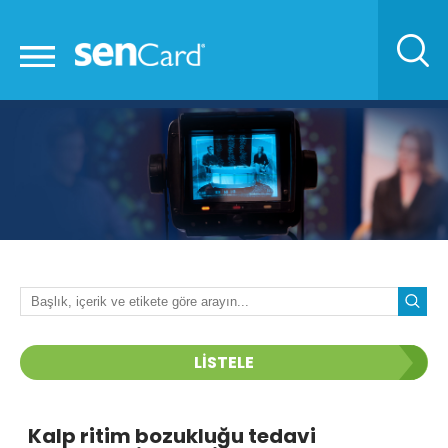
LİSTELE
Kalp ritim bozukluğu tedavi