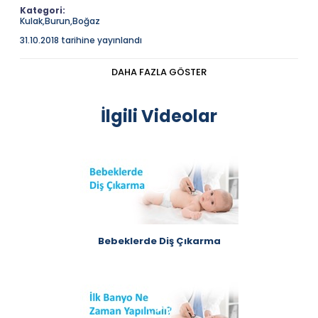
Kategori:
Kulak,Burun,Boğaz
31.10.2018 tarihine yayınlandı
Acıbadem Fulya Hastanesi Kulak Burun Boğaz Hastalıkları
Uzmanı, Prof. Dr. Dilaver Özturan; "Sinüzit" üstüne soruları
DAHA FAZLA GÖSTER
cevaplıyor.
AÇIKLAMA
İlgili Videolar
Acıbadem Fulya Hastanesi Kulak Burun Boğaz
Hastalıkları Uzmanı, Prof. Dr. Dilaver Özturan; "Sinüzit"
üstüne soruları cevaplıyor.
Acıbadem Sağlık Grubu'na desteklerinden dolayı
teşekkür ederiz.
Bebeklerde Diş Çıkarma