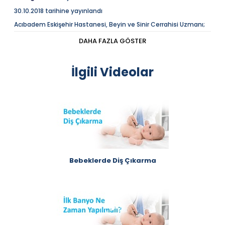
30.10.2018 tarihine yayınlandı
Acıbadem Eskişehir Hastanesi, Beyin ve Sinir Cerrahisi Uzmanı;
Doç. Dr. Bülent Önal; "Beyin Kanaması" üzerine soruları
cevaplıyor.
DAHA FAZLA GÖSTER
Açıklama
Acıbadem Eskişehi Hastanesi, Beyin ve Sinir Cerrahisi
İlgili Videolar
Uzmanı; Doç. Dr. Bülent Önal; "Beyin Kanaması" üzerine
soruları cevaplıyor.
Acıbadem Sağlık Grubu'na desteklerinden dolayı
teşekkür ederiz.
Bebeklerde Diş Çıkarma