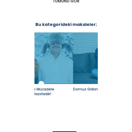
TÜMÜNÜ GÖR
Bu kategorideki makaleler;
Mücadele
Domuz Gribine Karşı Önlem Alın
Maymun Çiçeği (M
ırladık!
Hastalığı