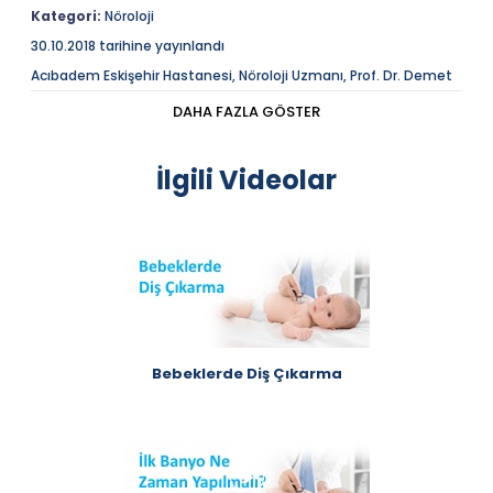
Kategori:
Nöroloji
30.10.2018 tarihine yayınlandı
Acıbadem Eskişehir Hastanesi, Nöroloji Uzmanı, Prof. Dr. Demet
Özbabalık Adapınar, "Alzheimer" üzerine soruları cevaplıyor.
DAHA FAZLA GÖSTER
Açıklama
Acıbadem Eskişehir Hastanesi, Nöroloji Uzmanı, Prof. Dr.
Demet Özbabalık Adapınar, "Alzheimer" üzerine soruları
İlgili Videolar
cevaplıyor.
Acıbadem Sağlık Grubu'na desteklerinden dolayı
teşekkür ederiz.
Bebeklerde Diş Çıkarma