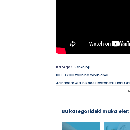
Kategori:
Onkoloji
03.09.2018 tarihine yayınlandı
Acıbadem Altunizade Hastanesi Tıbbi Onkol
soruları cevaplıyor.
D
Açıklama
Acıbadem Altunizade Hastanesi Tıbbi 
üzerine soruları cevaplıyor.
Bu kategorideki makaleler;
Acıbadem Sağlık Grubu'na desteklerin