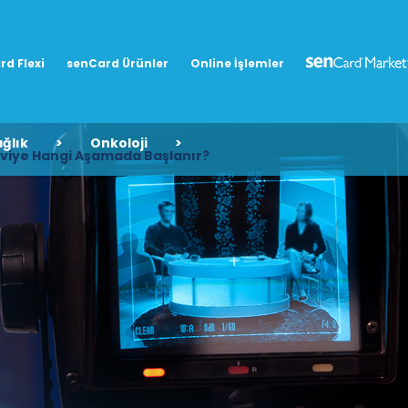
rd Flexi
senCard Ürünler
Online İşlemler
ğlık
>
Onkoloji
>
daviye Hangi Aşamada Başlanır?