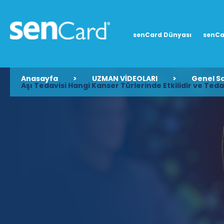
senCard Dünyası
senCa
Anasayfa
>
UZMAN VİDEOLARI
>
Genel Sa
Aşı Tedavisi Hangi Kanser Türlerinde Etkilidir ve Te