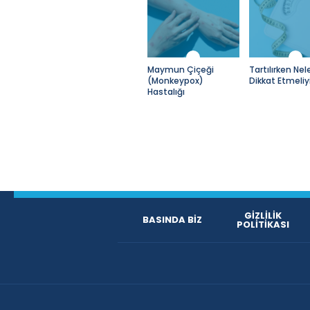
Maymun Çiçeği
Tartılırken Nel
(Monkeypox)
Dikkat Etmeliy
Hastalığı
GİZLİLİK
BASINDA BİZ
POLİTİKASI