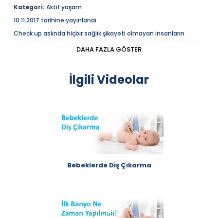
Kategori:
Aktif yaşam
10.11.2017 tarihine yayınlandı
Check up aslında hiçbir sağlık şikayeti olmayan insanların
yaptırması gereken genel sağlık kontrolüdür.
DAHA FAZLA GÖSTER
Açıklama
Sağlığı kaybetmemek adına yapılması gereken en
önemli şeylerden biri de check up yaptırmaktır.
Tansiyon, şeker gibi kendini iyi saklayan, bulgu
İlgili Videolar
vermeyen ve yavaş ilerleyen hastalıkların ortaya
çıkması için 18 yaşından itibaren herkesin check up
yaptırması önerilmektedir.
Bebeklerde Diş Çıkarma