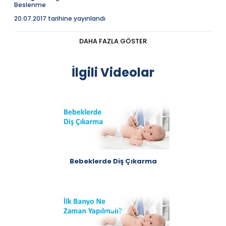
Beslenme
20.07.2017 tarihine yayınlandı
Sağlıklı bir yaşam için vitamin takviyesi alırken düzenli ve
dengeli beslenme ile spor yapmayı da ihmal etmemek ve
DAHA FAZLA GÖSTER
vitaminleri doktor kontrolünde kullanmak önemlidir.
Açıklama
Vitaminlerin kilo aldırdığı algısı oldukça yaygındır.
İlgili Videolar
Ancak kilo alımı ve kilo kaybını doğrudan vitamin
alımıyla ilişkilendirmek yanlış olur, ama vitaminlerin
metabolizmayı düzenleyici bir etkisi olduğu
söylenebilir.
Bebeklerde Diş Çıkarma