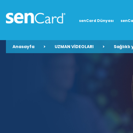
senCard Dünyası
senCa
Anasayfa
>
UZMAN VİDEOLARI
>
Sağlıklı