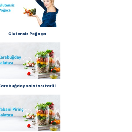
Glutensiz Poğaça
Karabuğday salatası tarifi