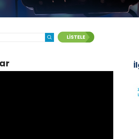
LİSTELE
ar
İ