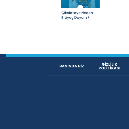
50 gr taze zencefil
200 gr iç bakla
Çikolataya Neden
İhtiyaç Duyarız?
AÇIKLAMA
Sağlıklı beslenmek isteyenlerin ve il
Şef Metin Süerkan, mutfakta hayatınız
ile Zeytinyağlı Enginar tarifini paylaş
GİZLİLİK
BASINDA BİZ
POLİTİKASI