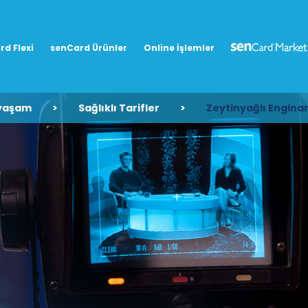
rd Flexi
senCard Ürünler
Online İşlemler
 yaşam
>
Sağlıklı Tarifler
>
Zeytinyağlı Engina