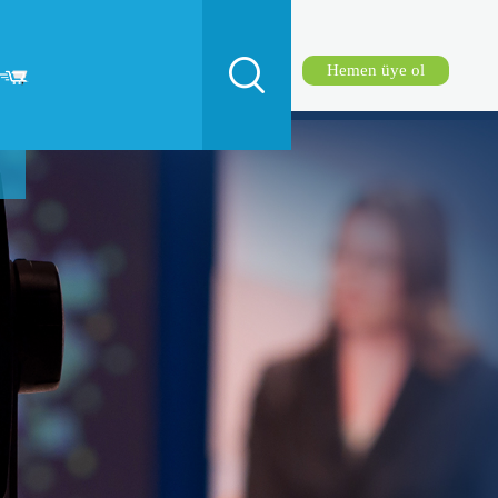
Hemen üye ol
r