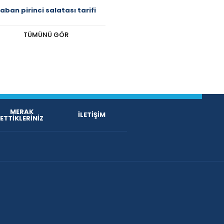
aban pirinci salatası tarifi
TÜMÜNÜ GÖR
MERAK
İLETİŞİM
ETTİKLERİNİZ