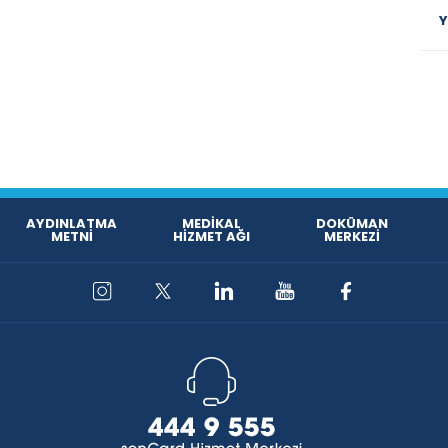
Y
kbahar aylarının olmazsa olmazı, Zeytinyağlı Enginar!
ı kolaylaştıracak püf noktaları ve farklı bir yorum
ıyor.
AYDINLATMA
MEDİKAL
DOKÜMAN
METNİ
HİZMET AĞI
MERKEZİ