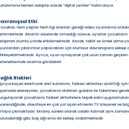
ullanımına hemen adapte olarak “dijital yerliler” halini alıyor.
avranışsal Etki
ocuklar, hem yaşları hem ilgi alanları gereği video oyunlarına oldukça
etirmektedir. Abartılı sürelerde olmadığı sürece, oyunlar çocukları
elişimini olumlu yönde etkilemektedir. Ancak, taklit ve örnek alma yo
yunlardan çıkarımlar yapacakları için olumsuz davranışlara sebep 
tkileyebilmektedir. Ayrıca, oyun oynayarak çok uzun zaman geçiren
eteneklerinde azalma görülebilir.
ağlık Riskleri
şırıya kaçan elektronik alet kullanımı, fiziksel aktiviteyi azalttığı i
şamada ebeveynler, çocuklarını aldıkları gıdalar ile tüketmesi gerek
urgulayarak çocuklarını fiziksel aktivitelere teşvik edici uygulamal
ncelendiğinde, obeziteye en çok yol açan etmenin TV izleyerek ve b
rtaya çıkmaktadır. Ekrana, sürekli olarak odaklı kalmak aynı zaman
ulunabildiği gibi, baş ağrısına da sebep olabilmektedir.