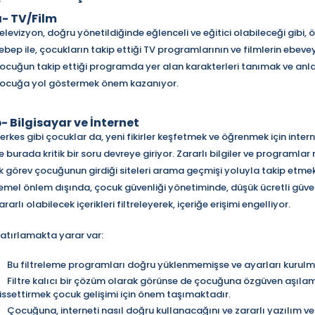
- TV/Film
elevizyon, doğru yönetildiğinde eğlenceli ve eğitici olabileceği gibi,
ebep ile, çocukların takip ettiği TV programlarının ve filmlerin ebe
ocuğun takip ettiği programda yer alan karakterleri tanımak ve anl
ocuğa yol göstermek önem kazanıyor.
- Bilgisayar ve İnternet
erkes gibi çocuklar da, yeni fikirler keşfetmek ve öğrenmek için interneti
e burada kritik bir soru devreye giriyor. Zararlı bilgiler ve programlar
lk görev çocuğunun girdiği siteleri arama geçmişi yoluyla takip etme
emel önlem dışında, çocuk güvenliği yönetiminde, düşük ücretli güvenl
ararlı olabilecek içerikleri filtreleyerek, içeriğe erişimi engelliyor.
atırlamakta yarar var:
Bu filtreleme programları doğru yüklenmemişse ve ayarları kurul
Filtre kalıcı bir çözüm olarak görünse de çocuğuna özgüven aşıl
issettirmek çocuk gelişimi için önem taşımaktadır.
Çocuğuna, interneti nasıl doğru kullanacağını ve zararlı yazılım ve