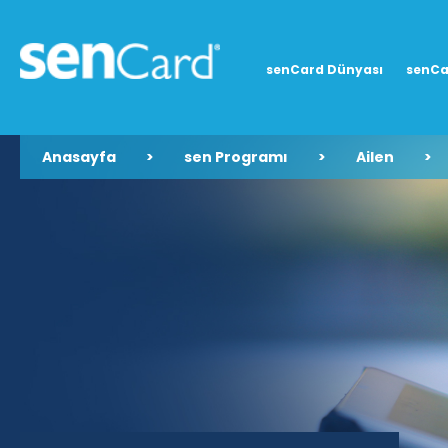
senCard Dünyası
senCa
Anasayfa
>
sen Programı
>
Ailen
>