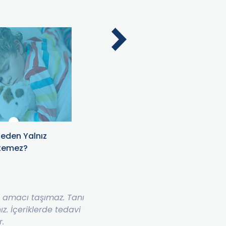
eden Yalnız
Çocuklarda Ateş
temez?
me amacı taşımaz. Tanı
. İçeriklerde tedavi
r.