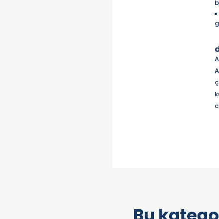
b
g
d
A
A
ç
k
c
Bu katego