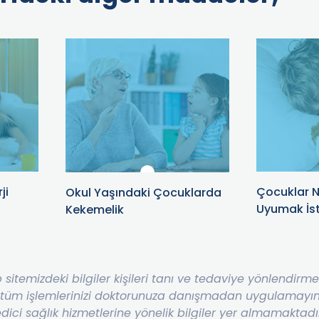
ji
Çocuklar N
Okul Yaşındaki Çocuklarda
Uyumak İs
Kekemelik
b sitemizdeki bilgiler kişileri tanı ve tedaviye yönlendir
 tüm işlemlerinizi doktorunuza danışmadan uygulamayınız
dici sağlık hizmetlerine yönelik bilgiler yer almamaktadı