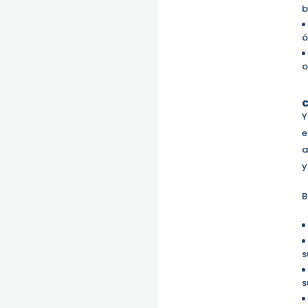
b
ö
o
c
Y
e
a
y
B
s
s