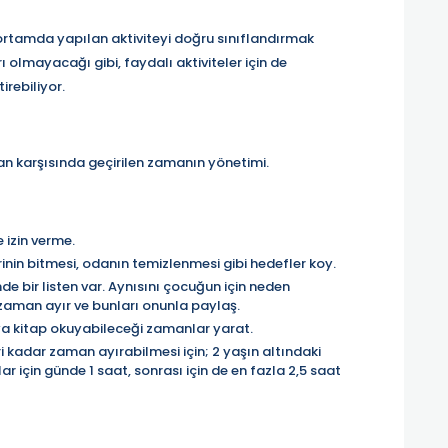
 ortamda yapılan aktiviteyi doğru sınıflandırmak
arı olmayacağı gibi, faydalı aktiviteler için de
rebiliyor.
kran karşısında geçirilen zamanın yönetimi.
 izin verme.
erinin bitmesi, odanın temizlenmesi gibi hedefler koy.
nde bir listen var. Aynısını çocuğun için neden
zaman ayır ve bunları onunla paylaş.
ya kitap okuyabileceği zamanlar yarat.
eri kadar zaman ayırabilmesi için; 2 yaşın altındaki
lar için günde 1 saat, sonrası için de en fazla 2,5 saat