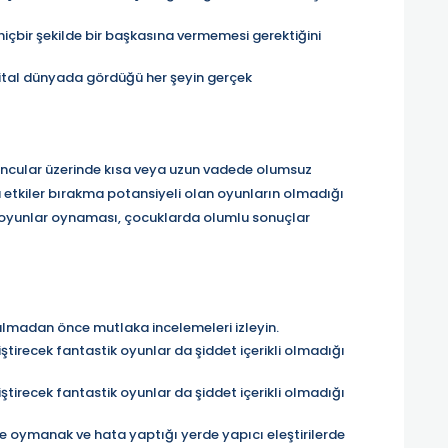
 hiçbir şekilde bir başkasına vermemesi gerektiğini
jital dünyada gördüğü her şeyin gerçek
yuncular üzerinde kısa veya uzun vadede olumsuz
 etkiler bırakma potansiyeli olan oyunların olmadığı
k oyunlar oynaması, çocuklarda olumlu sonuçlar
almadan önce mutlaka incelemeleri izleyin.
liştirecek fantastik oyunlar da şiddet içerikli olmadığı
liştirecek fantastik oyunlar da şiddet içerikli olmadığı
te oymanak ve hata yaptığı yerde yapıcı eleştirilerde