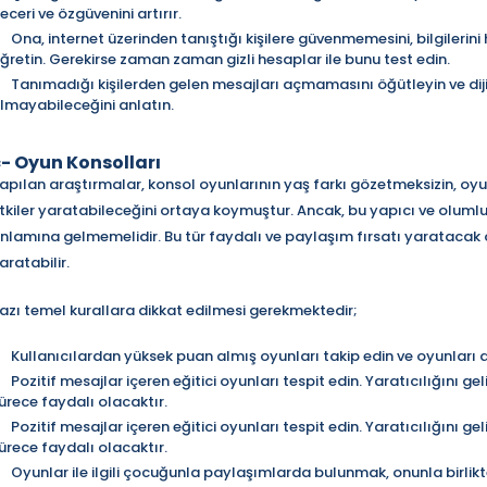
eceri ve özgüvenini artırır.
Ona, internet üzerinden tanıştığı kişilere güvenmemesini, bilgilerini
ğretin. Gerekirse zaman zaman gizli hesaplar ile bunu test edin.
Tanımadığı kişilerden gelen mesajları açmamasını öğütleyin ve di
lmayabileceğini anlatın.
- Oyun Konsolları
apılan araştırmalar, konsol oyunlarının yaş farkı gözetmeksizin, o
tkiler yaratabileceğini ortaya koymuştur. Ancak, bu yapıcı ve olumlu
nlamına gelmemelidir. Bu tür faydalı ve paylaşım fırsatı yarataca
aratabilir.
azı temel kurallara dikkat edilmesi gerekmektedir;
Kullanıcılardan yüksek puan almış oyunları takip edin ve oyunları 
Pozitif mesajlar içeren eğitici oyunları tespit edin. Yaratıcılığını ge
ürece faydalı olacaktır.
Pozitif mesajlar içeren eğitici oyunları tespit edin. Yaratıcılığını ge
ürece faydalı olacaktır.
Oyunlar ile ilgili çocuğunla paylaşımlarda bulunmak, onunla birlik