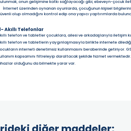
ulunmak, onun gelişimine katkı sağlayacağı gibi, ebeveyn-çocuk iletiş
İnternet üzerinden oynanan oyunlarda, çocuğunun kişisel bilgileri
üvenli olup olmadığını kontrol edip ona yapıcı yaptırımlarda bulunab
- Akıllı Telefonlar
kıllı telefon ve tabletler çocuklara, ailesi ve arkadaşlarıyla iletişim
kıllı telefon ve tabletlerin yaygınlaşmasıyla birlikte internete dile
ocukların interneti denetimsiz kullanmasını beraberinde getiriyor. GS
ullanım kapsamını filtreleyip daraltacak şekilde hizmet vermektedir. A
ihazlar olduğunu da bilmekte yarar var.
rideki diğer maddeler;