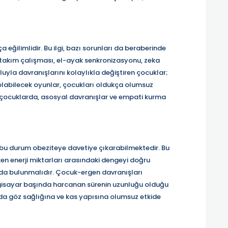
 eğilimlidir. Bu ilgi, bazı sorunları da beraberinde
n takım çalışması, el-ayak senkronizasyonu, zeka
luyla davranışlarını kolaylıkla değiştiren çocuklar;
olabilecek oyunlar, çocukları oldukça olumsuz
 çocuklarda, asosyal davranışlar ve empati kurma
çin bu durum obeziteye davetiye çıkarabilmektedir. Bu
en enerji miktarları arasındaki dengeyi doğru
arda bulunmalıdır. Çocuk-ergen davranışları
ilgisayar başında harcanan sürenin uzunluğu olduğu
da göz sağlığına ve kas yapısına olumsuz etkide