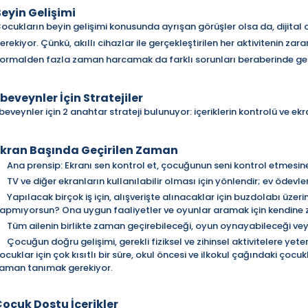
eyin Gelişimi
ocukların beyin gelişimi konusunda ayrışan görüşler olsa da, dijital
erekiyor. Çünkü, akıllı cihazlar ile gerçekleştirilen her aktivitenin zar
ormalden fazla zaman harcamak da farklı sorunları beraberinde geti
beveynler İçin Stratejiler
beveynler için 2 anahtar strateji bulunuyor: içeriklerin kontrolü ve e
kran Başında Geçirilen Zaman
Ana prensip: Ekranı sen kontrol et, çocuğunun seni kontrol etmesine
TV ve diğer ekranların kullanılabilir olması için yönlendir; ev ödevl
Yapılacak birçok iş için, alışverişte alınacaklar için buzdolabı üzeri
apmıyorsun? Ona uygun faaliyetler ve oyunlar aramak için kendine 
Tüm ailenin birlikte zaman geçirebileceği, oyun oynayabileceği ve
Çocuğun doğru gelişimi, gerekli fiziksel ve zihinsel aktivitelere yet
ocuklar için çok kısıtlı bir süre, okul öncesi ve ilkokul çağındaki çocuk
aman tanımak gerekiyor.
ocuk Dostu İçerikler