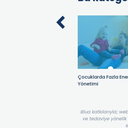
Çocuk Zehirlenmelerinde İlk
Çocuklarda Fazla Ener
Yardım
Yönetimi
Blua katkılarıyla; we
ve tedaviye yönelik
e