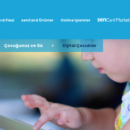
rd Flexi
senCard Ürünler
Online İşlemler
Çocuğunuz ve Siz
>
Dijital Çocuklar