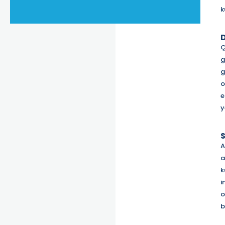
k
D
Ç
g
g
o
e
y
S
A
a
k
i
o
b