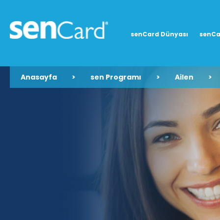
senCard Dünyası
senCa
Anasayfa
>
sen Programı
>
Ailen
>