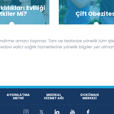
lılıkları Evliliği
tkiler Mi?
Çift Obezite
önlendirme amacı taşımaz. Tanı ve tedaviye yönelik tüm i
 tedavi edici sağlık hizmetlerine yönelik bilgiler yer alma
AYDINLATMA
MEDİKAL
DOKÜMAN
METNİ
HİZMET AĞI
MERKEZİ