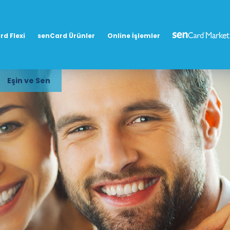
rd Flexi
senCard Ürünler
Online İşlemler
Eşin ve Sen