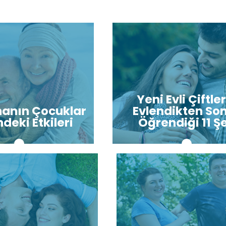
Yeni Evli Çiftle
anın Çocuklar
Evlendikten So
deki Etkileri
Öğrendiği 11 Ş