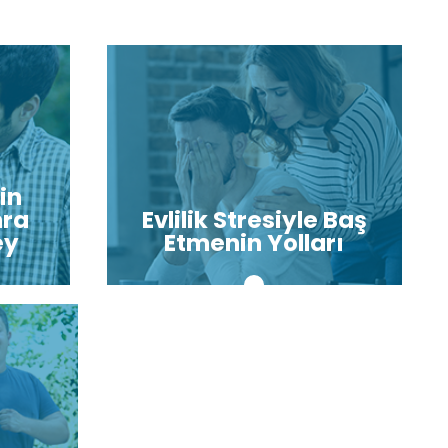
rin
nra
Evlilik Stresiyle Baş
ey
Etmenin Yolları