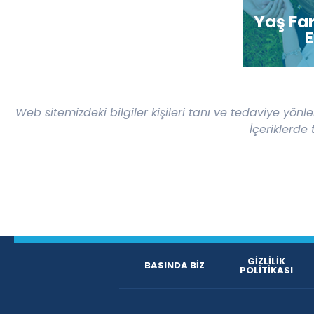
Yaş Fark
E
Web sitemizdeki bilgiler kişileri tanı ve tedaviye y
İçeriklerde
GİZLİLİK
BASINDA BİZ
POLİTİKASI