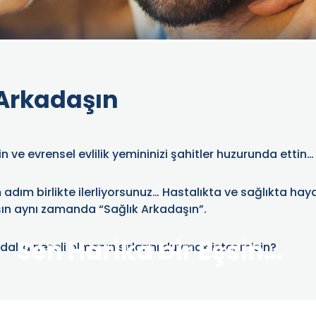
 Arkadaşın
in ve evrensel evlilik yemininizi şahitler huzurunda ettin…
adım birlikte ilerliyorsunuz… Hastalıkta ve sağlıkta hay
n aynı zamanda “Sağlık Arkadaşın”.
Sen Harika bir Eşsin...
 daha neşeli olmanın sırlarını duymak ister misin?