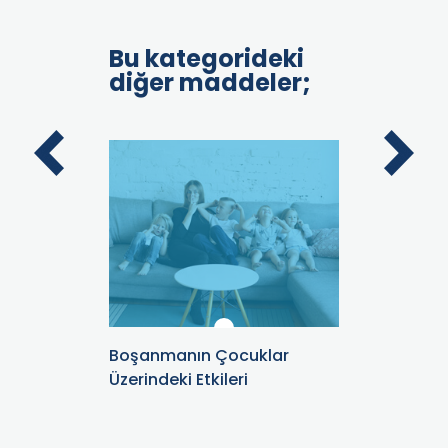
Bu kategorideki
diğer maddeler;
Boşanmanın Çocuklar
Boşanma
Üzerindeki Etkileri
Üzerindek