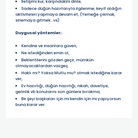
İletişimi kur, karşındakini dinle,
Sadece düğün hazırlarıyla ilgilenme, keyif aldığın
aktiviteleri yapmaya devam et, (Yemeğe çıkmak,
sinemaya gitmek...vs)
Duygusal yöntemler;
Kendine ve insanlara güven,
Ne istediğinden emin ol,
Beklentilerini gözden geçir, mümkün
olmayacaklardan vazgeç
Haklı mı? Yoksa Mutlu mu? olmak istediğine karar
ver,
Ev hazırlığı, düğün hazırlığı, nikah, davetiye,
gelinlik vb konularını son günlere bırakma,
Bir şeyi başkaları için mi kendin için mi yapıyorsun
buna karar ver.