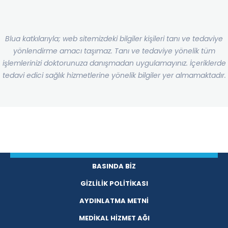
Blua katkılarıyla; web sitemizdeki bilgiler kişileri tanı ve tedaviye
yönlendirme amacı taşımaz. Tanı ve tedaviye yönelik tüm
işlemlerinizi doktorunuza danışmadan uygulamayınız. İçeriklerde
tedavi edici sağlık hizmetlerine yönelik bilgiler yer almamaktadır.
BASINDA BİZ
GİZLİLİK POLİTİKASI
AYDINLATMA METNİ
MEDİKAL HİZMET AĞI