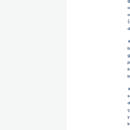
g
o
o
(
d
K
b
g
p
i
b
K
s
d
ç
y
k