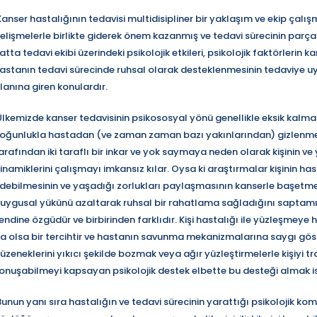
anser hastalığının tedavisi multidisipliner bir yaklaşım ve ekip çalışm
elişmelerle birlikte giderek önem kazanmış ve tedavi sürecinin parças
atta tedavi ekibi üzerindeki psikolojik etkileri, psikolojik faktörlerin k
astanın tedavi sürecinde ruhsal olarak desteklenmesinin tedaviye uyu
lanına giren konulardır.
lkemizde kanser tedavisinin psikososyal yönü genellikle eksik kalma
oğunlukla hastadan (ve zaman zaman bazı yakınlarından) gizlenmes
arafından iki taraflı bir inkar ve yok saymaya neden olarak kişinin ve 
inamiklerini çalışmayı imkansız kılar. Oysa ki araştırmalar kişinin h
debilmesinin ve yaşadığı zorlukları paylaşmasının kanserle başet
uygusal yükünü azaltarak ruhsal bir rahatlama sağladığını saptamışt
endine özgüdür ve birbirinden farklıdır. Kişi hastalığı ile yüzleşmeye 
a olsa bir tercihtir ve hastanın savunma mekanizmalarına saygı g
üzeneklerini yıkıcı şekilde bozmak veya ağır yüzleştirmelerle kişiyi tra
onuşabilmeyi kapsayan psikolojik destek elbette bu desteği almak is
unun yanı sıra hastalığın ve tedavi sürecinin yarattığı psikolojik k