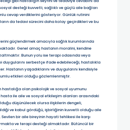
eceği gibi hastalığın seyrini ve tedaviye cevabını da
syal desteği kuvvetli, sağlıklı ve güçlü aile bağları
lu cevap verdiklerini gösteriyor. Günlük rutinini
n da tedavi sürecini daha kolay geçirdikleri ve bu
erini güçlendirmek amacıyla sağlık kurumlarında
maktadır. Genel amaç hastanın moralini, kendine
 azaltmaktır. Bunun yolu ise terapi odasında veya
bi duygularını serbestçe ifade edebileceği, hastalıkla
çer. Hastanın yaşadıklarını ve duygularını kendisiyle
umlu etkileri olduğu gözlemlenmiştir.
n hastalığa olan psikolojik ve sosyal uyumunu
sta ile aile ve sosyal etkileşim alanları arasındaki
duğu düşünülecek olursa ilişkilerin dengeli,
iği ve kabul gördüğü, işbirliğinin kuvvetli olduğu aile
ilen bir aile bireyinin hayati tehlikesi ile karşı
uymakta ve terapi desteği almaktadır. Bütüncül bir