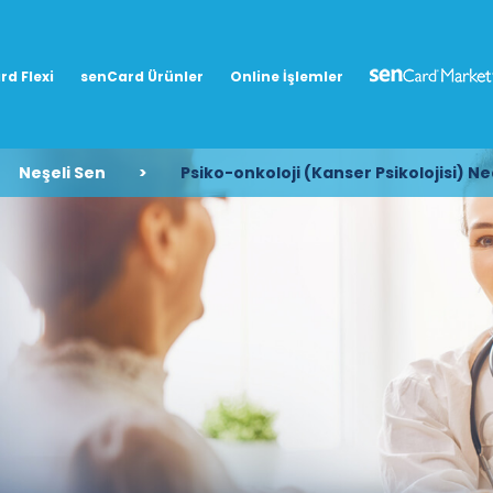
rd Flexi
senCard Ürünler
Online İşlemler
Neşeli Sen
>
Psiko-onkoloji (Kanser Psikolojisi) Ne