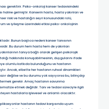
ası gerektirir. Psiko-onkoloji kanser tedavisindeki
ı haline gelmiştir. Kanserin hasta, hasta yakınları ve
anser riski ve hastalığın seyri konusundaki rolü,
m ve iyileşme üzerindeki etkisi psiko-onkolojinin
ktadır. Bunun başlıca nedeni kanser tanısının
idir. Bu durum hem hasta hem de yakınları
yakınlarının tanıya bağlı olarak gelişen psikolojik
astalığı hakkında konuşabilmesinin, duygularını ifade
meye olumlu katkıda bulunduğunu ve hastanın
ır. Ancak, elbette her hastanın ruhsal dinamikleri
hazır değilse ve bu durumu yok sayıyorsa bu, bilinçdışı
östermek gerekir. Amaç hastanın savunma
vmatize etmek değildir. Tanı ve tedavi süreciyle ilgili
teyen hastalarla işlevesel ve anlamlı olacaktır.
omplikasyonlar hastanın tedavi karşısında uyum