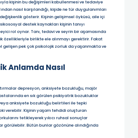
ısıyla kişinin bu değişimleri kabullenmesi ve tedaviye
an nasıl karşılandığı, kişide ne tür duygulanımları
ğişkenlik gösterir. Kişinin gelişimsel öyküsü, aile içi
psikososyal destek kaynakları kişinin tanıyı
eyici rol oynar. Tanı, tedavi ve seyrin bir aşamasında
özellikleriyle birlikte ele alınmayı gerektirir. Fakat
l gelişen pek çok psikolojik zorluk da yaşanmakta ve
jik Anlamda Nasıl
tırmalar depresyon, anksiyete bozukluğu, majör
stalarında en sık görülen psikiyatrik bozukluklar
eya anksiyete bozukluğu belirtileri ile tepki
ki verebilir. Kişinin yaşam tehdidi oluşturan
kularını tetikleyerek yıkıcı ruhsal sonuçlar
olar görülebilir. Bütün bunlar gözönüne alındığında