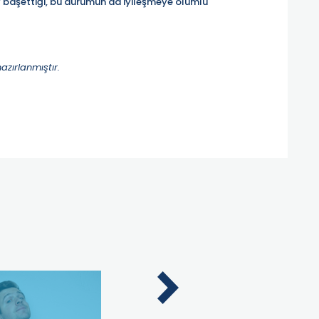
y başettiği, bu durumun da iyileşmeye olumlu
azırlanmıştır.