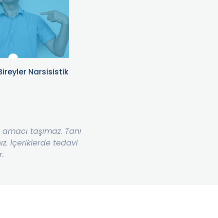
ireyler Narsisistik
Yaz Tatilinde Sağlıklı Kalmak
İçin Ne Yapmalı?
me amacı taşımaz. Tanı
. İçeriklerde tedavi
r.