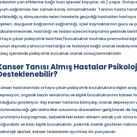
edavinin yan etkilerine bağlı bazı işlevsel kayıplar, vb.) yaşar. Dolay
yum sağlaması her zaman kolay olmamaktadır. Tanının hasta tarafınd
etiklediği, iç dünyasında neleri harekete geçirdiği hastadan hastaya de
lişkileri, duygusal bağlarının sağlamlığı, içsel kaynaklarının gücü ve 
abullenmesinde, hastalığı ve tedavi sürecini karşılama şeklinde belirl
rtaya çıkan psikiyatrik belirtiler/bozukluklar mutlaka premorbid kişilik 
unun dışında yalnızca hastalığa ve tedaviye bağlı olarak reaksiyone
üreç içerisinde psikiyatrik bozukluk olarak sonuçlanmaktadır.
Kanser Tanısı Almış Hastalar Psikolo
Desteklenebilir?
anser hastalarında ortaya çıkan psikiyatrik bozukluklara ilişkin
a
raş
epresyon, organik beyin sendromu ve kişilik bozukluklarının kanser ha
lduğunu gösteriyor. Kişi kanser tanısına bilinçdışı olarak depresyon v
österebileceği gibi daha ilkel savunma düzenekleri geliştirerek de tep
urumlarla karşılaşması, bebeklikteki erken dönem arkaik yok olma kor
oğurabilir ve bazı kişilik bozuklukları, psikotik özellik gösteren tabl
sikolojik destek, kanser tedavisinin ayrılmaz bir parçasıdır.