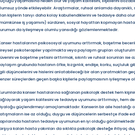
üçlüğü yaşamasına neden olur ve yaşam kalitesini, ilişkilerini bozabil
lumsuz yönde etkileyebilir. Araştırmalar, ruhsal anlamda dayanıklı, so
lan kişilerin tanıyı daha kolay kabullendiklerini ve tedaviye daha olum
mümkünse iş yaşamını) sürdüren, sosyal hayattan kopmayan hastaları
urumun da iyileşmeye olumlu yansıdığı gözlemlenmektedir.
anser hastalarının psikososyal uyumunu arttırmak, başetme beceril
ireysel psikoterapiler yapılmakta veya paylaşım grupları oluşturul
üvenini ve başetme yetisini arttırmak, sıkıntı ve ruhsal sorunları ise
aylaşım grubunda hastanın öfke, kızgınlık, endişe, korku, suçluluk gi
lgili düşüncelerini ve hislerini anlatabileceği bir alan yaratmaktan ge
enzer süreçlerden geçen başka kişilerle paylaşmasının iyileşmeye ol
urumlarda kanser hastalarına sağlanan psikolojik destek hem kişini
ağlayarak yaşam kalitesini ve tedaviye uyumunu arttırmayı, hem de ha
iyaloğu güçlendirmeyi amaçlamaktadır. Kanserin bir aile hastalığı ol
atışmaların ise az olduğu, duygu ve düşüncelerin serbestçe ifade edild
apılarında hastanın tedaviye uyumunun en iyi olduğu görülmektedir. Sev
arşıya kalan hasta yakınları da sıklıkla psikolojik desteğe ihtiyaç d