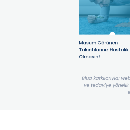
Öfkenize Yenilmeyin, Onu
Masum Görünen
Kontrol Edin
Takıntılarınız Hastalık
Olmasın!
Blua katkılarıyla; we
ve tedaviye yönelik
e