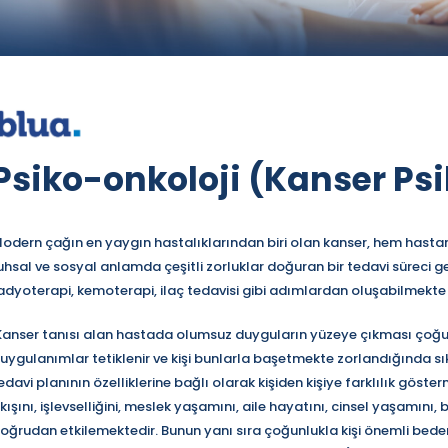
Psiko-onkoloji (Kanser Psi
odern çağın en yaygın hastalıklarından biri olan kanser, hem hastanı
uhsal ve sosyal anlamda çeşitli zorluklar doğuran bir tedavi süreci ger
adyoterapi, kemoterapi, ilaç tedavisi gibi adımlardan oluşabilmekte
anser tanısı alan hastada olumsuz duyguların yüzeye çıkması çoğunlu
uygulanımlar tetiklenir ve kişi bunlarla başetmekte zorlandığında sı
edavi planının özelliklerine bağlı olarak kişiden kişiye farklılık göst
kışını, işlevselliğini, meslek yaşamını, aile hayatını, cinsel yaşamını, 
oğrudan etkilemektedir. Bunun yanı sıra çoğunlukla kişi önemli beden