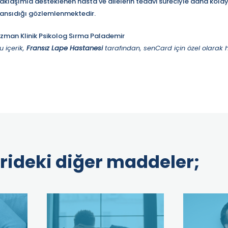
aklaşımla desteklenen hasta ve ailelerin tedavi süreciyle daha kola
ansıdığı gözlemlenmektedir.
zman Klinik Psikolog Sırma Palademir
u içerik,
Fransız Lape Hastanesi
tarafından, senCard için özel olarak h
rideki diğer maddeler;