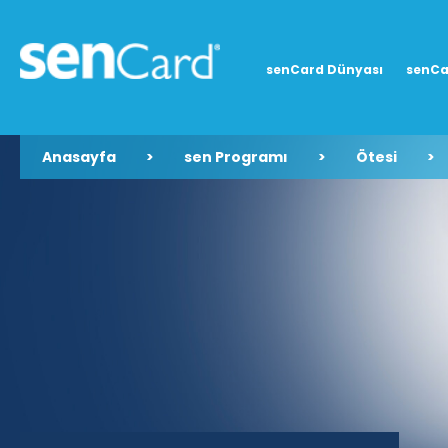
senCard Dünyası
senCa
Anasayfa
>
sen Programı
>
Ötesi
>