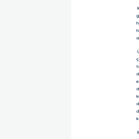
K
g
h
h
a
Ü
ç
t
d
e
d
k
d
d
k
B