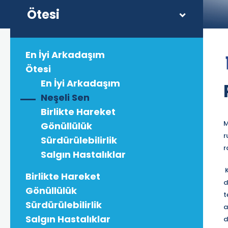
Ötesi
En İyi Arkadaşım
Ötesi
En İyi Arkadaşım
Neşeli Sen
Birlikte Hareket
M
Gönüllülük
r
Sürdürülebilirlik
r
Salgın Hastalıklar
K
Birlikte Hareket
d
Gönüllülük
t
Sürdürülebilirlik
a
Salgın Hastalıklar
d