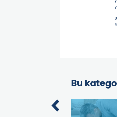
y
y
U
B
Bu katego