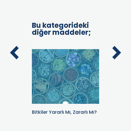
Bu kategorideki
diğer maddeler;
Bitkiler Yararlı Mı, Zararlı Mı?
Ağrılarım
mi Etkile