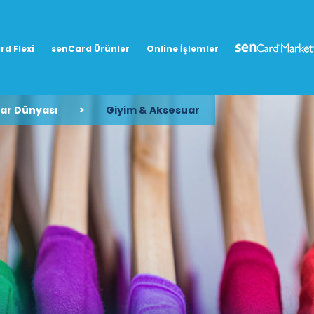
rd Flexi
senCard Ürünler
Online İşlemler
lar Dünyası
>
Giyim & Aksesuar