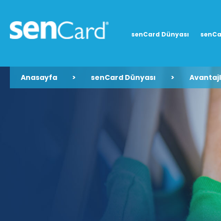
senCard Dünyası
senCa
Anasayfa
>
senCard Dünyası
>
Avantaj