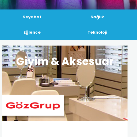
Seyahat
Sağlık
Eğlence
Teknoloji
Giyim & Aksesuar