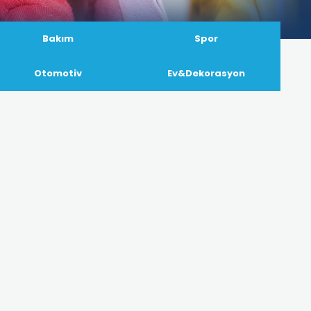
Bakım
Spor
Otomotiv
Ev&Dekorasyon