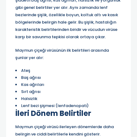
şiddetli baş ağrısı, kas ağrıları, halsizlik ve yorgunluk
gibi genel belirtiler yer alır. Aynı zamanda lenf
bezlerinde şişlik, özellikle boyun, koltuk altı ve kasık
bölgelerinde belirgin hale gelir. Bu şişlik, hastalığın
karakteristik belirtilerinden biridir ve vücudun virüse
karşı bir savunma tepkisi olarak ortaya çıkar.
Maymun çiçeği virüsünün ilk belirtileri arasında
şunlar yer alır:
Ateş
Baş ağrısı
Kas ağrıları
Sırt ağrısı
Halsizlik
Lenf bezi şişmesi (lenfadenopati)
İleri Dönem Belirtiler
Maymun çiçeği virüsü ilerleyen dönemlerde daha
belirgin ve ciddi belirtilerle kendini gösterir.