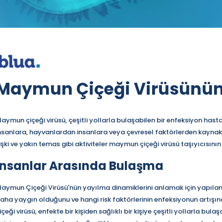
Maymun Çiçeği Virüsünün 
aymun çiçeği virüsü, çeşitli yollarla bulaşabilen bir enfeksiyon hast
nsanlara, hayvanlardan insanlara veya çevresel faktörlerden kaynak
lişki ve yakın temas gibi aktiviteler maymun çiçeği virüsü taşıyıcısın
İnsanlar Arasında Bulaşma
aymun Çiçeği Virüsü'nün yayılma dinamiklerini anlamak için yapılan 
aha yaygın olduğunu ve hangi risk faktörlerinin enfeksiyonun artış
içeği virüsü, enfekte bir kişiden sağlıklı bir kişiye çeşitli yollarla bul