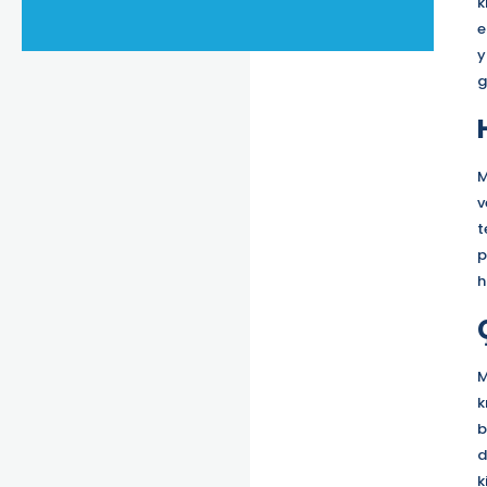
k
e
y
g
M
v
t
p
h
M
k
b
d
k