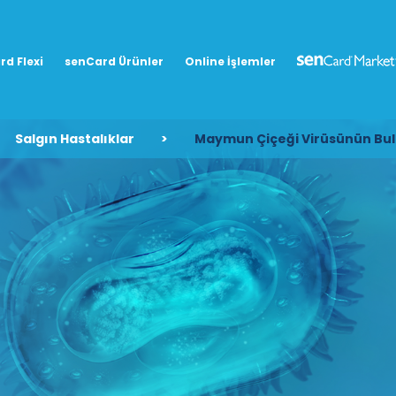
rd Flexi
senCard Ürünler
Online İşlemler
Salgın Hastalıklar
>
Maymun Çiçeği Virüsünün Bul