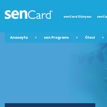
senCard Dünyası
senCa
Anasayfa
>
sen Programı
>
Ötesi
>