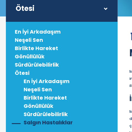
Ötesi
En İyi Arkadaşım
Neşeli Sen
Birlikte Hareket
Gönüllülük
Sürdürülebilirlik
M
Ötesi
i
En İyi Arkadaşım
i
Neşeli Sen
Birlikte Hareket
Gönüllülük
M
Sürdürülebilirlik
d
Salgın Hastalıklar
ç