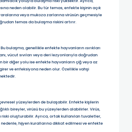
 damlacık yoluyla bulaşma riski yüksektir. Ayrıca,
na neden olabilir. Bu tür temas, enfekte kişinin açık
ık yaralarına veya mukoza zarlarına virüsün geçmesiyle
doğrudan temas da bulaşma riskini artırır.
Bu bulaşma, genellikle enfekte hayvanların ısırıkları
nı, vücut sıvıları veya deri lezyonlarıyla doğrudan
ir diğer yolu ise enfekte hayvanların çiğ veya az
girer ve enfeksiyona neden olur. Özellikle vahşi
ektedir.
evresel yüzeylerden de bulaşabilir. Enfekte kişilerin
ıklı bireyler, virüsü bu yüzeylerden alabilirler. Virüs,
ski oluşturabilir. Ayrıca, ortak kullanılan tuvaletler,
nedenle, hijyen kurallarına dikkat edilmesi ve enfekte