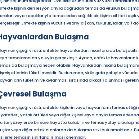
işinin solunum salgılarıdır. Özellikle uzun süreli yüz yüze temaslarda
nfekte kişinin deri lezyonlarıyla doğrudan temas da virüsün bulaşması
araları veya kabuklarıyla temas eden sağlıklı bir kişinin ciltteki aç
erçekleşir. Enfekte kişinin vücut sıvılarıyla (kan, tükürük, idrar, vb.) 
Hayvanlardan Bulaşma
aymun çiçeği virüsü, enfekte hayvanlardan insanlara da bulaşabilir. 
eya tırmalamaları yoluyla gerçekleşir. Ayrıca, enfekte hayvanların ka
emas da bulaşmaya neden olabilir. Hayvanlardan insana bulaşmanın b
işmiş etlerinin tüketilmesidir. Bu durumda, virüs gıda yoluyla vücuda 
ayvanların tüketimi ve avlanması sırasında dikkatli olunması gerekm
Çevresel Bulaşma
aymun çiçeği virüsü, enfekte kişilerin veya hayvanların temas ettiği ç
ıyafetleri, yatak örtüleri veya diğer kişisel eşyalarıyla temas eden sağl
u tür yüzeylerde bir süre hayatta kalabilir ve temas yoluyla bulaşma ri
uşlar veya diğer ortak alanlarda da bulaşma riski bulunmaktadır. Bu 
işilerle temasın sınırlandırılması önemlidir.