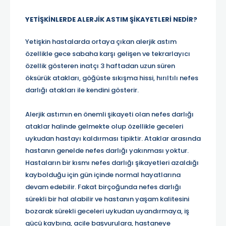
YETİŞKİNLERDE ALERJİK ASTIM ŞİKAYETLERİ NEDİR?
Yetişkin hastalarda ortaya çıkan alerjik astım
özellikle gece sabaha karşı gelişen ve tekrarlayıcı
özellik gösteren inatçı 3 haftadan uzun süren
öksürük atakları, göğüste sıkışma hissi, hırıltılı nefes
darlığı atakları ile kendini gösterir.
Alerjik astımın en önemli şikayeti olan nefes darlığı
ataklar halinde gelmekte olup özellikle geceleri
uykudan hastayı kaldırması tipiktir. Ataklar arasında
hastanın genelde nefes darlığı yakınması yoktur.
Hastaların bir kısmı nefes darlığı şikayetleri azaldığı
kaybolduğu için gün içinde normal hayatlarına
devam edebilir. Fakat birçoğunda nefes darlığı
sürekli bir hal alabilir ve hastanın yaşam kalitesini
bozarak sürekli geceleri uykudan uyandırmaya, iş
gücü kaybına, acile başvurulara, hastaneye