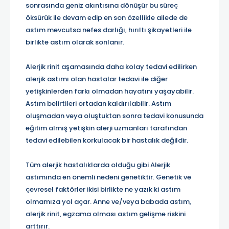
sonrasında geniz akıntısına dönüşür bu süreç
öksürük ile devam edip en son özellikle ailede de
astım mevcutsa nefes darlığı, hırıltı şikayetleri ile
birlikte astım olarak sonlanır.
Alerjik rinit aşamasında daha kolay tedavi edilirken
alerjik astımı olan hastalar tedavi ile diğer
yetişkinlerden farkı olmadan hayatını yaşayabilir.
Astım belirtileri ortadan kaldırılabilir. Astım
oluşmadan veya oluştuktan sonra tedavi konusunda
eğitim almış yetişkin alerji uzmanları tarafından
tedavi edilebilen korkulacak bir hastalık değildir.
Tüm alerjik hastalıklarda olduğu gibi Alerjik
astımında en önemli nedeni genetiktir. Genetik ve
çevresel faktörler ikisi birlikte ne yazık ki astım
olmamıza yol açar. Anne ve/veya babada astım,
alerjik rinit, egzama olması astım gelişme riskini
arttırır.