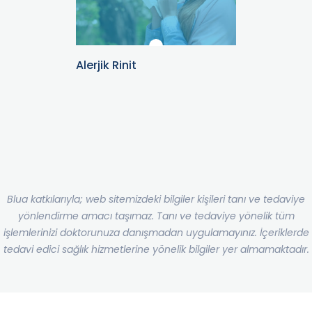
çin Meyve
Alerjik Rinit
Alerjik Ri
lı?
Uyku Boz
Blua katkılarıyla; web sitemizdeki bilgiler kişileri tanı ve tedaviye
yönlendirme amacı taşımaz. Tanı ve tedaviye yönelik tüm
işlemlerinizi doktorunuza danışmadan uygulamayınız. İçeriklerde
tedavi edici sağlık hizmetlerine yönelik bilgiler yer almamaktadır.