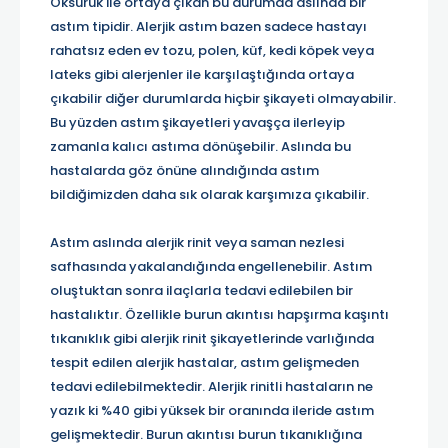
Öksürük ile ortaya çıkan bu durumda aslında bir
astım tipidir. Alerjik astım bazen sadece hastayı
rahatsız eden ev tozu, polen, küf, kedi köpek veya
lateks gibi alerjenler ile karşılaştığında ortaya
çıkabilir diğer durumlarda hiçbir şikayeti olmayabilir.
Bu yüzden astım şikayetleri yavaşça ilerleyip
zamanla kalıcı astıma dönüşebilir. Aslında bu
hastalarda göz önüne alındığında astım
bildiğimizden daha sık olarak karşımıza çıkabilir.
Astım aslında alerjik rinit veya saman nezlesi
safhasında yakalandığında engellenebilir. Astım
oluştuktan sonra ilaçlarla tedavi edilebilen bir
hastalıktır. Özellikle burun akıntısı hapşırma kaşıntı
tıkanıklık gibi alerjik rinit şikayetlerinde varlığında
tespit edilen alerjik hastalar, astım gelişmeden
tedavi edilebilmektedir. Alerjik rinitli hastaların ne
yazık ki %40 gibi yüksek bir oranında ileride astım
gelişmektedir. Burun akıntısı burun tıkanıklığına