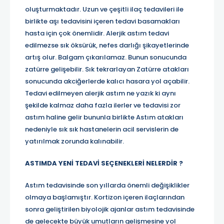
oluşturmaktadır. Uzun ve çeşitli ilaç tedavileri ile
birlikte aşı tedavisini içeren tedavi basamakları
hasta için çok önemlidir. Alerjik astım tedavi
edilmezse sık öksürük, nefes darlığı şikayetlerinde
artış olur. Balgam çıkarılamaz. Bunun sonucunda
zatürre gelişebilir. Sık tekrarlayan Zatürre atakları
sonucunda akciğerlerde kalıcı hasara yol açabilir.
Tedavi edilmeyen alerjik astım ne yazık ki aynı
şekilde kalmaz daha fazla ilerler ve tedavisi zor
astım haline gelir bununla birlikte Astım atakları
nedeniyle sık sık hastanelerin acil servislerin de
yatırılmak zorunda kalınabilir.
ASTIMDA YENİ TEDAVİ SEÇENEKLERİ NELERDİR ?
Astım tedavisinde son yıllarda önemli değişiklikler
olmaya başlamıştır. Kortizon içeren ilaçlarından
sonra geliştirilen biyolojik ajanlar astım tedavisinde
de gelecekte büyük umutların gelişmesine yol