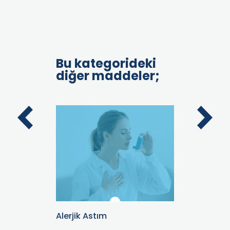
Bu kategorideki
diğer maddeler;
çin Meyve
Alerjik Astım
Alerjik Ri
lı?