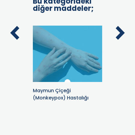
Bu kategorideki
diğer maddeler;
Maymun Çiçeği
Tartılırk
(Monkeypox) Hastalığı
Etmeliyiz