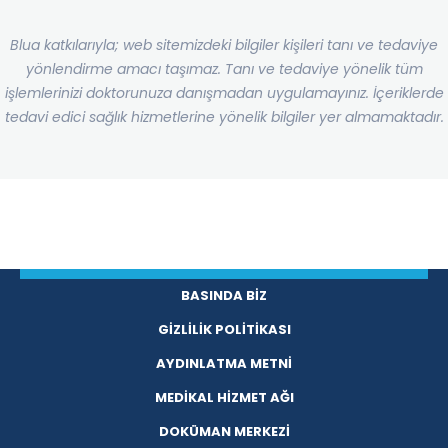
Blua katkılarıyla; web sitemizdeki bilgiler kişileri tanı ve tedaviye
yönlendirme amacı taşımaz. Tanı ve tedaviye yönelik tüm
işlemlerinizi doktorunuza danışmadan uygulamayınız. İçeriklerde
tedavi edici sağlık hizmetlerine yönelik bilgiler yer almamaktadır.
BASINDA BİZ
GİZLİLİK POLİTİKASI
AYDINLATMA METNİ
MEDİKAL HİZMET AĞI
DOKÜMAN MERKEZİ