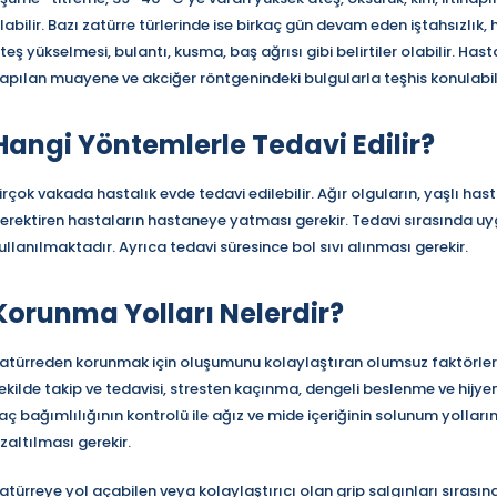
labilir. Bazı zatürre türlerinde ise birkaç gün devam eden iştahsızlık, 
teş yükselmesi, bulantı, kusma, baş ağrısı gibi belirtiler olabilir. Ha
apılan muayene ve akciğer röntgenindeki bulgularla teşhis konulabilir.
Hangi Yöntemlerle Tedavi Edilir?
irçok vakada hastalık evde tedavi edilebilir. Ağır olguların, yaşlı ha
erektiren hastaların hastaneye yatması gerekir. Tedavi sırasında uy
ullanılmaktadır. Ayrıca tedavi süresince bol sıvı alınması gerekir.
Korunma Yolları Nelerdir?
atürreden korunmak için oluşumunu kolaylaştıran olumsuz faktörler d
ekilde takip ve tedavisi, stresten kaçınma, dengeli beslenme ve hijye
laç bağımlılığının kontrolü ile ağız ve mide içeriğinin solunum yolla
zaltılması gerekir.
atürreye yol açabilen veya kolaylaştırıcı olan grip salgınları sıras