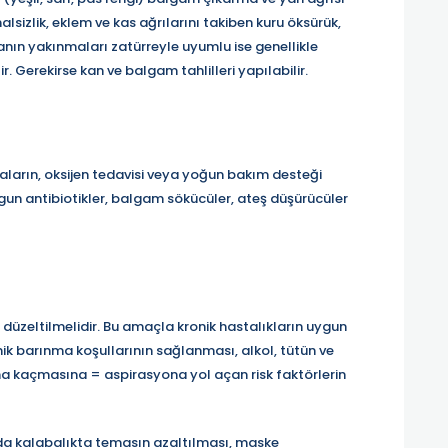
halsizlik, eklem ve kas ağrılarını takiben kuru öksürük,
stanın yakınmaları zatürreyle uyumlu ise genellikle
 Gerekirse kan ve balgam tahlilleri yapılabilir.
staların, oksijen tedavisi veya yoğun bakım desteği
gun antibiotikler, balgam sökücüler, ateş düşürücüler
üzeltilmelidir. Bu amaçla kronik hastalıkların uygun
nik barınma koşullarının sağlanması, alkol, tütün ve
rına kaçmasına = aspirasyona yol açan risk faktörlerin
ında kalabalıkta temasın azaltılması, maske