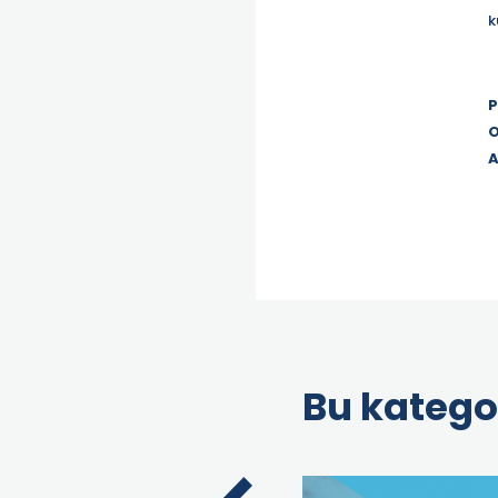
k
P
O
A
Bu katego