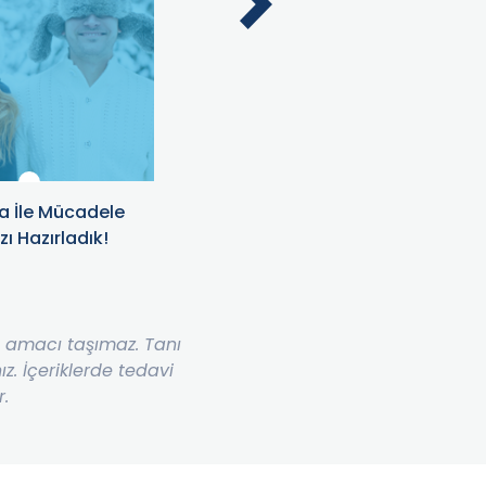
a İle Mücadele
Domuz Gribine Karşı Önlem
ı Hazırladık!
Alın
me amacı taşımaz. Tanı
. İçeriklerde tedavi
r.