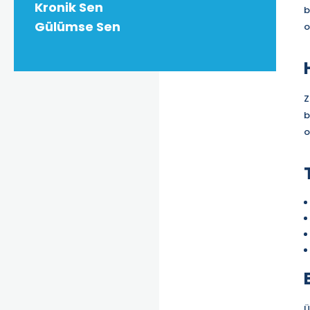
Kronik Sen
b
Gülümse Sen
o
Z
b
o
Ü