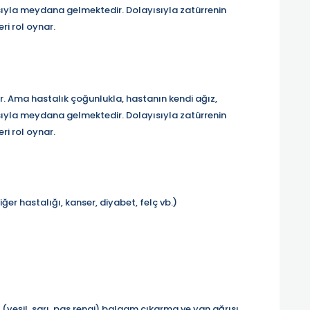
ıyla meydana gelmektedir. Dolayısıyla zatürrenin
ri rol oynar.
r. Ama hastalık çoğunlukla, hastanın kendi ağız,
ıyla meydana gelmektedir. Dolayısıyla zatürrenin
ri rol oynar.
ğer hastalığı, kanser, diyabet, felç vb.)
ı (yeşil, sarı, pas rengi) balgam çıkarma ve yan ağrısı