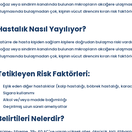
oğaz veya sindirim kanalında bulunan mikropların akciğere ulaşmas
luşmasında bulaşmadan çok, kişinin vücut direncini kıran risk faktörle
Hastalık Nasıl Yayılıyor?
atürre de hasta kişiden sağlam kişilere doğrudan bulaşma riski vardı
oğaz veya sindirim kanalında bulunan mikropların akciğere ulaşmas
luşmasında bulaşmadan çok, kişinin vücut direncini kıran risk faktörle
Tetikleyen Risk Faktörleri:
Eşlik eden diğer hastalıklar (kalp hastalığı, böbrek hastalığı, karaci
Sigara kullanımı
Alkol ve/veya madde bağımlılığı
Geçirilmiş uzun süreli ameliyatlar
Belirtileri Nelerdir?
şüme- titreme, 39- 40 °C'ye varan yüksek ateş, öksürük, kirli, iltihapl