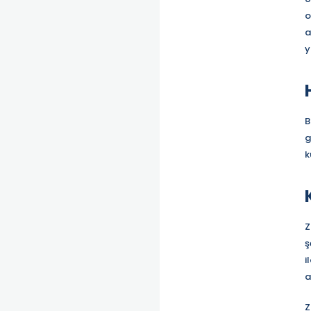
o
a
y
B
g
k
Z
ş
i
a
Z