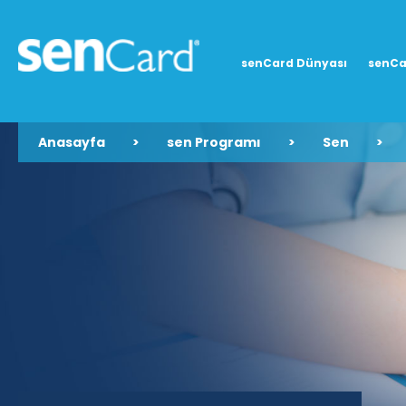
senCard Dünyası
senCa
Anasayfa
>
sen Programı
>
Sen
>