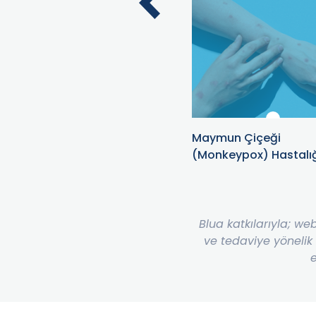
Gece Yanığı (Zona)
Maymun Çiçeği
Hakkında Bilmeniz
(Monkeypox) Hastalı
Gerekenler
Blua katkılarıyla; we
ve tedaviye yönelik
e