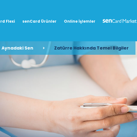
rd Flexi
senCard Ürünler
Online İşlemler
Aynadaki Sen
>
Zatürre Hakkında Temel Bilgiler